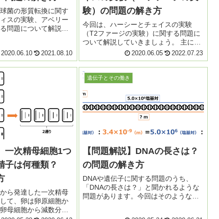
験）の問題の解き方
球菌の形質転換に関す
ィスの実験、アベリー
今回は、ハーシーとチェイスの実験
る問題について解説し
（T2ファージの実験）に関する問題に
。 グリフィスの実験や
ついて解説していきましょう。 主に医
について基本的な知識
療系学部でよく目にするテーマです。
2020.06.10
2021.08.10
2020.06.05
2022.07.23
ことを前提に、実験内
出題頻度はそれほど多くはないもの
た問題が時...
の、やや難問に仕上がる傾向があるの
で、考え方の基本を抑えておき...
遺伝子とその働き
】一次精母細胞1つ
【問題解説】DNAの長さは？
精子は何種類？
の問題の解き方
方
DNAや遺伝子に関する問題のうち、
「DNAの長さは？」と聞かれるような
から発達した一次精母
問題があります。今回はそのような問
して、卵は卵原細胞か
題の解き方を解説していきましょう。
卵母細胞から減数分裂
例題 まずはこの例題を見てみてくださ
。 この場合に、「1つ