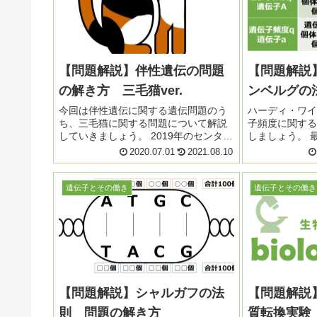
【問題解説】伴性遺伝の問題
【問題解説
の解き方 三毛猫ver.
ンベルグの
今回は伴性遺伝に関する遺伝問題のう
ハーディ・ワイ
ち、三毛猫に関する問題について解説
子頻度に関する
していきましょう。 2019年のセンター
しましょう。 
試験に出題されたほか、過去にもちょ
きましたね。コ
2020.07.01
2021.08.10
くちょく二次試験で出題されているテ
学・学部で出題
ーマです。「オスの三毛猫は珍しい」
題を見てみまし
とよく言われますが、そ...
生...
遺伝子とその働き
遺伝子とその働き
【問題解説】シャルガフの法
【問題解説
則 問題の解き方
質転換実験