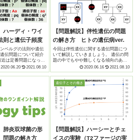
】ハーディ・ワイ
【問題解説】伴性遺伝の問題
法則と遺伝子頻度
の解き方 ヒトの遺伝病ver.
ンベルグの法則や遺伝
今回は伴性遺伝に関する遺伝問題につ
遺伝問題について紹介
いて解説していきましょう。 遺伝の問
最近は定番問題になって
題の中でもやや難しくなる傾向のある
ンスタントに様々な大
分野です。それだけに、現在も様々な
2020.06.20
2021.08.10
2020.06.16
2021.08.10
されます。 例題 では例
大学で出題される問題でもあります。
ょう。 特定の地域に
解き方や考え方をおさらいしておきま
しょう！ 例題 ...
遺伝子とその働き
】肺炎双球菌の形
【問題解説】ハーシーとチェ
 問題の解き方
イスの実験（T2ファージの実