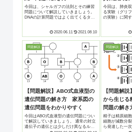
今回は、シャルガフの法則とその練習
今回は、肺炎双
問題について解説していきましょう。
る実験（グリフ
DNAの計算問題ではよく出てくるタイ
の実験）に関す
プの法則ですが、考え方を一度理解し
ていきましょう
て体験しておけば大して難しいもので
アベリーの実験
2020.06.11
2021.08.10
はありません。是非解き方をマスター
が備わっている
していきましょう。 ...
容がアレンジされ
問題解説
問題解説
【問題解説】ABO式血液型の
【問題解説
遺伝問題の解き方 家系図の
から生じる
遺伝問題をわかりやすく
問題の解き
今回はABO式血液型の遺伝問題につい
精子は精原細胞
て解説していきましょう。 通常の対立
細胞が減数分裂
遺伝子の遺伝とは少しだけ異なるルー
ら発達した一次
ルがありますので、そこさえ抑えてし
してできますね