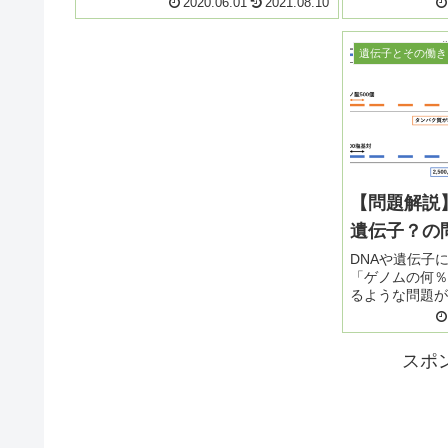
2020.06.01
2021.08.10
まえば問題なく解けると思います！
の一次精母細胞
ABO式血液型の基礎知識はこちらをご
子型は？」と聞
覧ください。 ...
方が多いようです
遺伝子とその働き
【問題解説
遺伝子？の
DNAや遺伝子
「ゲノムの何％
るような問題が
ような問題の解
しょう。 ゲノ
ない場合には、
スポ
ながら復習しまし