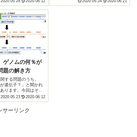
2020.05.28
2020.06.12
2020.05.24
2020.06.21
い。 ①ある生物の細胞1個には、
からできる精子の遺伝
5.0×1...
かれて混乱してしまう
。 ...
】ゲノムの何％が
問題の解き方
に関する問題のうち、
が遺伝子？」と聞かれ
あります。今回はその
き方を解説していきま
2020.05.23
2020.06.12
ムと遺伝子の違いが判ら
こちらの記事も参照し
ンサーリンク
ょう。 ...