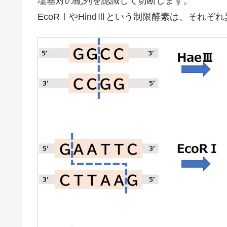
塩基対の配列を認識して切断します。
EcoRⅠやHindⅢという制限酵素は、それ