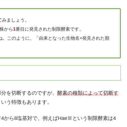
てみましょう。
菌株から
1
番目に発見された制限酵素です。
ね。このように、「由来となった生物名+発見された順
部分を切断するのですが、
酵素の種類によって切断す
という特徴もあります。
4から8塩基対で、例えばHaeⅢという制限酵素は4