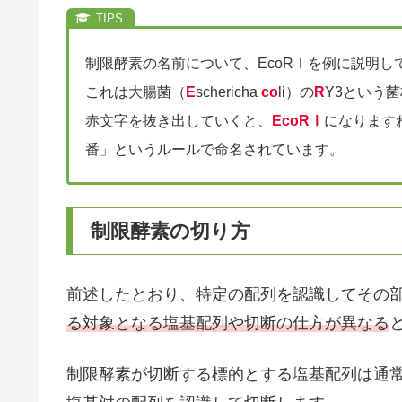
制限酵素の名前について、EcoRⅠを例に説明し
これは大腸菌（
E
schericha
co
li）の
R
Y3という
赤文字を抜き出していくと、
EcoRⅠ
になります
番」というルールで命名されています。
制限酵素の切り方
前述したとおり、特定の配列を認識してその
る対象となる塩基配列や切断の仕方が異なる
制限酵素が切断する標的とする塩基配列は通常