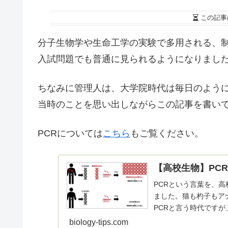
この記事
分子生物学や生命工学の実験で多用される、
入試問題でも普通に見られるようになりまし
ちなみに管理人は、大学院時代は毎日のように
当時のことを思い出しながらこの記事を書い
PCRについては
こちら
もご覧ください。
【高校生物】PC
PCRという言葉を、
ました。猫も杓子もア
PCRと言う時代です
外と説明...
biology-tips.com