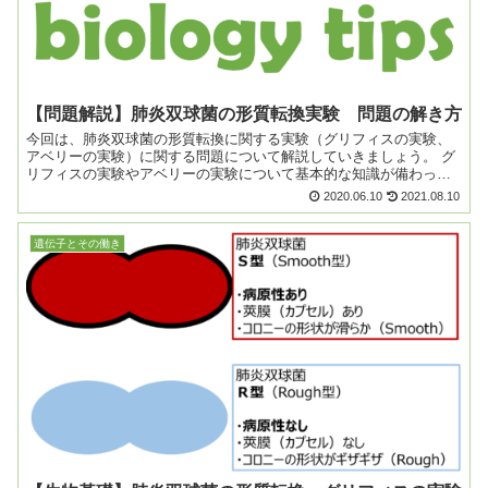
【問題解説】肺炎双球菌の形質転換実験 問題の解き方
今回は、肺炎双球菌の形質転換に関する実験（グリフィスの実験、
アベリーの実験）に関する問題について解説していきましょう。 グ
リフィスの実験やアベリーの実験について基本的な知識が備わって
いることを前提に、実験内容がアレンジされた問題が時...
2020.06.10
2021.08.10
遺伝子とその働き