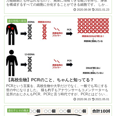
万能細胞とも呼ばれるもので、無限に増殖できる能力を持ち、身体
を構成するすべての細胞に分化することができる細胞です。 しか
し、ES細胞とiPS細胞がどう違うのか、ちょっと...
2020.08.08
2021.01.23
遺伝情報の発現
【高校生物】PCRのこと、ちゃんと知ってる？
PCRという言葉を、高校生物や大学だけでなく、一般でも耳にする
世の中になりました。 猫も杓子もアナウンサーもコメンテーターも
近所のおじさんもPCR、PCRと言う時代ですが、PCRとはどういう
ものなのか、何をやっているのか、意外と説明...
2020.06.15
2021.05.01
遺伝子とその働き